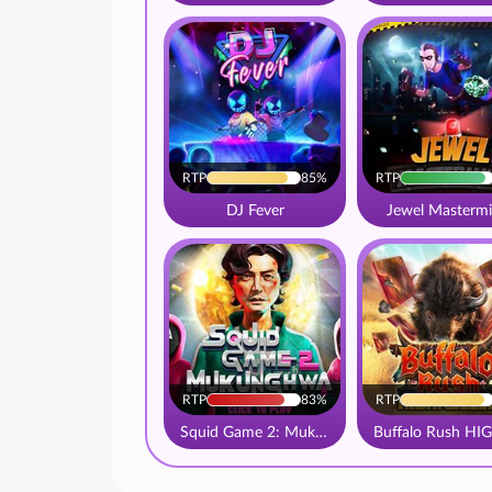
RTP
RTP
DJ Fever
Jewel Masterm
RTP
83%
RTP
Squid Game 2: Mukunghwa