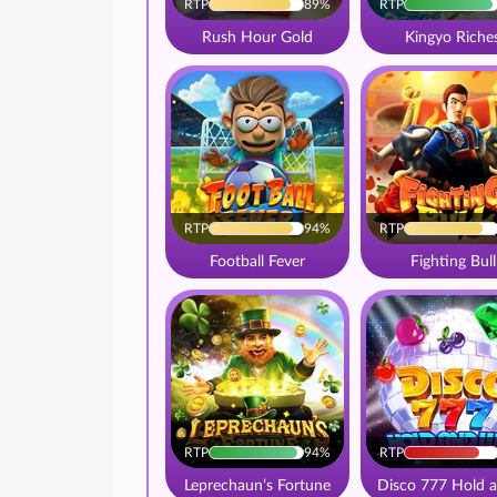
RTP
RTP
Rush Hour Gold
Kingyo Riche
RTP
RTP
Football Fever
Fighting Bull
RTP
94%
RTP
Leprechaun’s Fortune