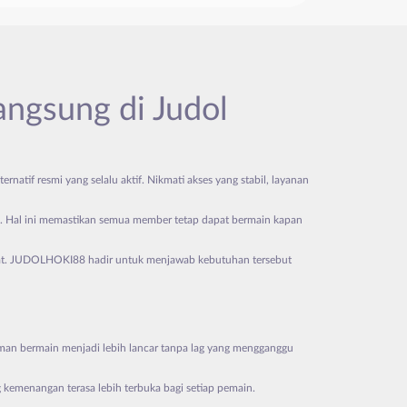
angsung di Judol
natif resmi yang selalu aktif. Nikmati akses yang stabil, layanan
. Hal ini memastikan semua member tetap dapat bermain kapan
kat. JUDOLHOKI88 hadir untuk menjawab kebutuhan tersebut
laman bermain menjadi lebih lancar tanpa lag yang mengganggu
ng kemenangan terasa lebih terbuka bagi setiap pemain.