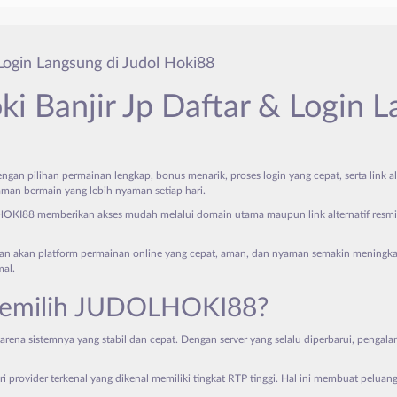
 Login Langsung di Judol Hoki88
ki Banjir Jp Daftar & Login L
n pilihan permainan lengkap, bonus menarik, proses login yang cepat, serta link alter
man bermain yang lebih nyaman setiap hari.
OKI88 memberikan akses mudah melalui domain utama maupun link alternatif resmi
han akan platform permainan online yang cepat, aman, dan nyaman semakin mening
mal.
Memilih JUDOLHOKI88?
arena sistemnya yang stabil dan cepat. Dengan server yang selalu diperbarui, penga
ri provider terkenal yang dikenal memiliki tingkat RTP tinggi. Hal ini membuat pelua