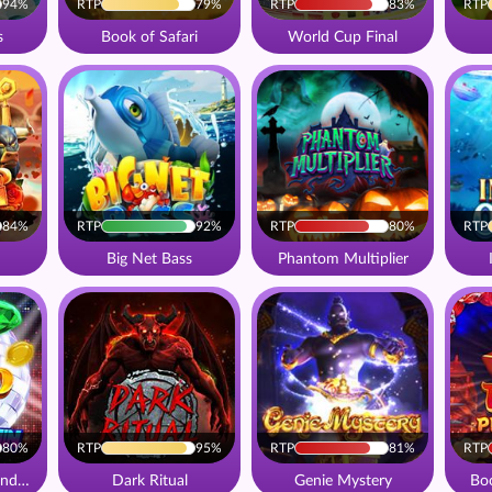
94%
RTP
RTP
83%
RTP
s
Book of Safari
World Cup Final
RTP
92%
RTP
80%
RTP
Big Net Bass
Phantom Multiplier
80%
RTP
RTP
81%
RTP
Disco 777 Hold and Win
Dark Ritual
Genie Mystery
Boo