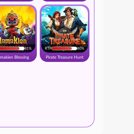
81%
RTP
80%
makien Blessing
Pirate Treasure Hunt