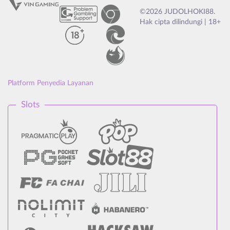
©2026 JUDOLHOKI88.
Hak cipta dilindungi | 18+
Platform Penyedia Layanan
Slots